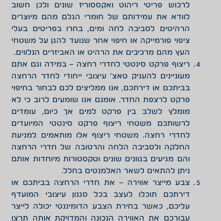
לרכוש פריטי ריהוט ואקססוריז שונים ולכן חשוב
לוודא את עמידותם של חומרי הגלם מהם מיוצרים
הרהיטים לסביבה לחה ומים, בחרו בפריטים בעלי
ציפוי פורמייקה או חיפוי אחר שנועד להגן על משטחי
העץ מהם מרכיבים את הרהיט או האביזרים הנלווים.
ריצוף פרקט סינטטי לחדרי רחצה – במידה וגם אתם
מעוניינים להעניק טאצ’ עיצובי ייחודי לחדר הרחצה
בביתכם או דירתכם, אנו ממליצים לכם לבחור בחיפוי
פרקט לרצפת החדר. אומנם אנו שומעים לרוב כי לא
מומלץ לשלב בין פרקט למים אך כיום, עומדים
לרשותכם משטחי ריצוף פרקט סינטטי המיועדים
לחדרי רחצה. משטחי ריצוף אלו מותאמים למניעת
החלקה ולסביבה הלחה והרטובה של חדרי הרחצה
והם מגיעים בגוונים שונים וטקסטורות מיוחדות אותם
ניתן להתאים לשאר האלמנטים בחלל.
צבע מייצר אווירה – את חדרי הרחצה בביתכם או
דירתכם תוכלו לעצב בכל סגנון עיצובי המועדף
עליכם, כאשר בחירת הצבע הדומיננטי יכולה לייצר
עבורכם את האווירה הנכונה והמדויקת אותה תרצו