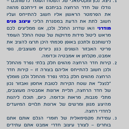
ניצול נכון ומקסימאלי של השטח העומד לרשותכם –
גודלו של חדר הרחצה בביתכם או דירתכם מהווה
את הפרמטר הראשון אליו חשוב להתייחס ועליו
חשוב לתת את הדעת במסגרת הליכי
עיצוב פנים
מודרני
ו/או שדרוג החלל, ולכן, אנו ממליצים לכם
מראש ליטול מידות מדויקות של שטח החלל העומד
לרשותכם ולתכנן באופן סכמתי היכן תרצו להציב את
פריטי האבזור השונים כגון כיורים מעוצבים, גופי
אמבט, מקלחון או אמבטיה וכדומה.
קירות חדר הרחצה מהווים חלק בלתי נפרד מהחלל
ולכן חשוב להתייחס אליהם בצורה זו – קירות חדר
הרחצה מהווים חלק בלתי נפרד מהחלל ולכן מומלץ
“לנצל” את שטח הקירות לטובת אחסון ואבזור נכון
של חדר הרחצה, תליית ארונות אמבטיה מעוצבים,
מתלי מגבות, מראות וכדומה. כיום, תוכלו ליהנות
מהיצע מגוון ומרשים של ארונות תלויים המיועדים
לחדרי רחצה.
עמידות מקסימאלית של חומרי הגלם אותם אתם
בוחרים – לצורך עיצוב חדרי אמבט אתם עתידים