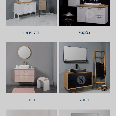
גלקסי
דה וינצ’י
דיווה
דייזי