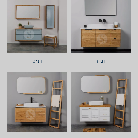
דנוור
דניס