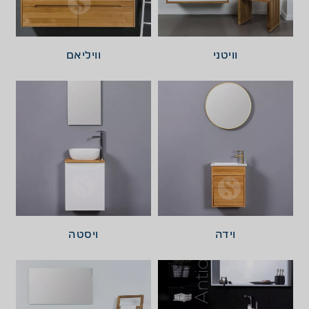
וויטני
וויליאם
וידה
ויסטה