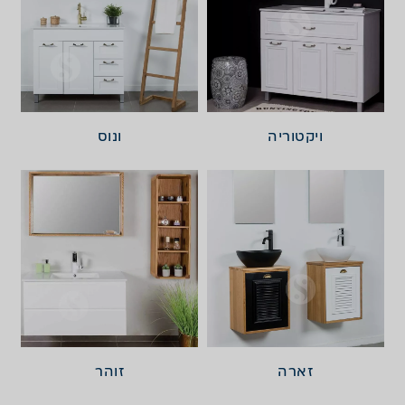
ויקטוריה
ונוס
זארה
זוהר