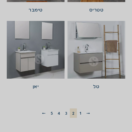
טטריס
טימבר
טל
יאן
←
5
4
3
2
1
→