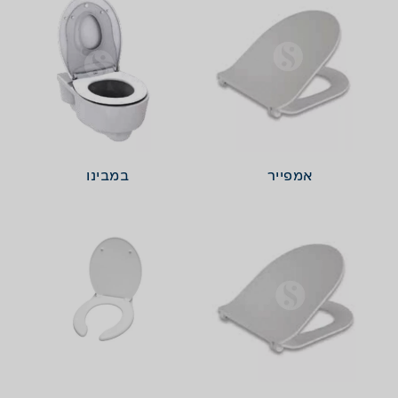
אמפייר
במבינו