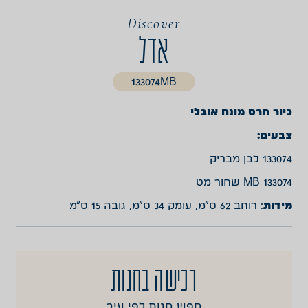
Discover
אדל
133074MB
כיור חרס מונח אובלי
צבעים:
133074 לבן מבריק
133074 MB שחור מט
מידות
: רוחב 62 ס”מ, עומק 34 ס”מ, גובה 15 ס”מ
רכישה בחנות
חפש חנות לפי עיר