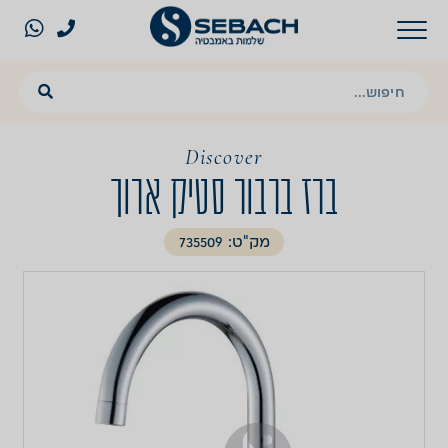
Discover
ברז ברבור סטיק ארוך
מק"ט: 735509