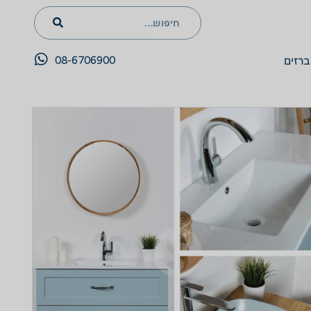
08-6706900
ברזים