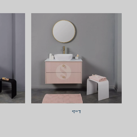
דייזי