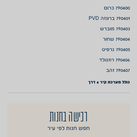
790400 כרום
790401 ברונזה PVD
790403 מוברש
790404 שחור
790405 גרפיט
790406 רוזגולד
790407 זהב
כולל מערכת קיר 4 דרך
רכישה בחנות
חפש חנות לפי עיר