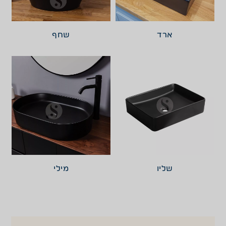
ארד
שחף
שליו
מילי